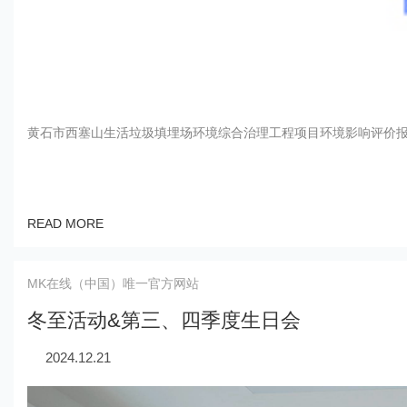
黄石市西塞山生活垃圾填埋场环境综合治理工程项目环境影响评价报
READ MORE
MK在线（中国）唯一官方网站
冬至活动&第三、四季度生日会
2024.12.21