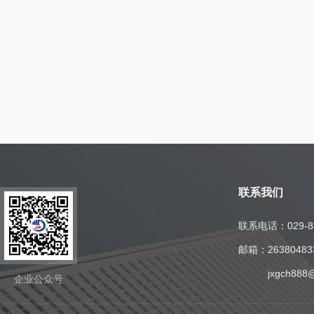
联系我们
联系电话：
029-
邮箱：
2638048
jxgch888
企业公众号