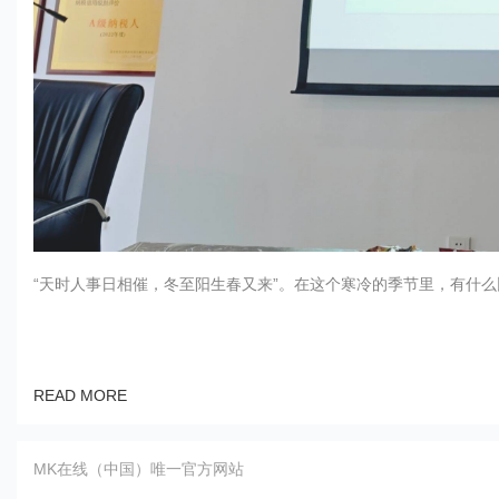
“天时人事日相催，冬至阳生春又来”。在这个寒冷的季节里，有什
READ MORE
MK在线（中国）唯一官方网站