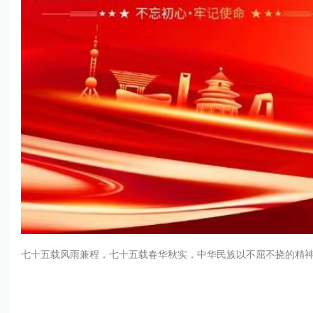
七十五载风雨兼程，七十五载春华秋实，中华民族以不屈不挠的精神