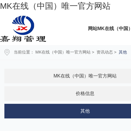
MK在线（中国）唯一官方网站
网站MK在线（中国
当前位置：
MK在线（中国）唯一官方网站
>
资讯动态
>
其他
MK在线（中国）唯一官方网站
价格信息
其他