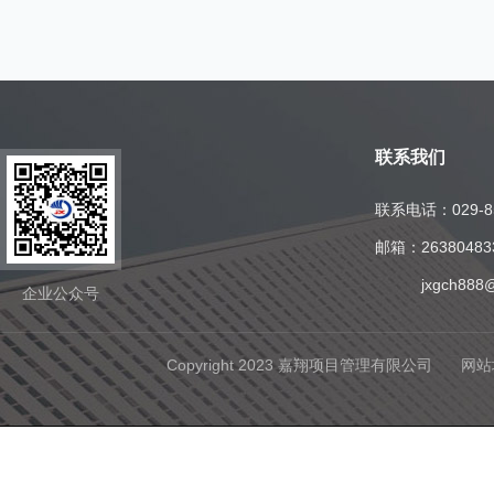
联系我们
联系电话：
029-
邮箱：
2638048
jxgch888
企业公众号
Copyright 2023 嘉翔项目管理有限公司
网站