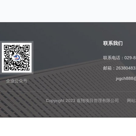
联系我们
联系电话：
029-
邮箱：
2638048
jxgch888
企业公众号
Copyright 2023 嘉翔项目管理有限公司
网站