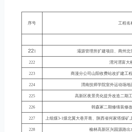
序号
工程名
22
1
灞源
管理所扩建项目、商州北
222
渭河渭富大
223
商漫分公司山阳收费站改扩建工
224
渭南技师学院室外运动场地
225
高新区夜景亮化提升改造二期
226
韩森冢二期修缮装修
227
上组煤3-1煤北翼大巷开凿、陕西省何家塔煤
228
榆林高新区兴园源路出