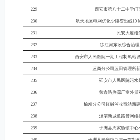
229
西安市第八十二中学门
230
航天地区电网优化少陵变出线10 k
231
民安大厦维
232
练江河东段综合治理
233
西安市人民医院一期工程制氧站
234
蓝商分公司蓝田管理所
235
延安市人民医院污水
236
荣鑫路热源厂室外景
237
榆靖分公司红碱淖收费站新
238
泾渭新城道路管网维
239
子洲县周家硷镇中心
240
子洲县砖庙镇九年一贯制